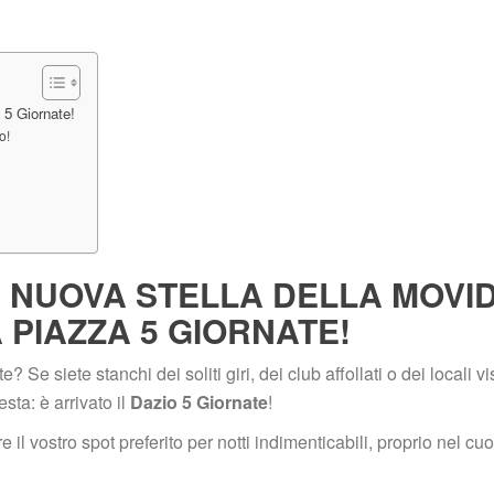
 5 Giornate!
o!
A NUOVA STELLA DELLA MOVID
 PIAZZA 5 GIORNATE!
e siete stanchi dei soliti giri, dei club affollati o dei locali visti 
ta: è arrivato il 
Dazio 5 Giornate
!
il vostro spot preferito per notti indimenticabili, proprio nel cuo