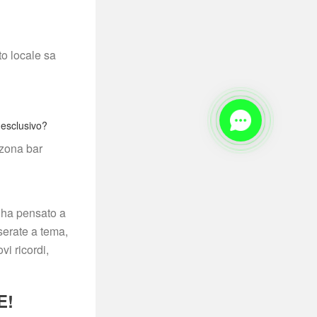
o locale sa 
 esclusivo?
zona bar 
 ha pensato a 
erate a tema, 
i ricordi, 
E!