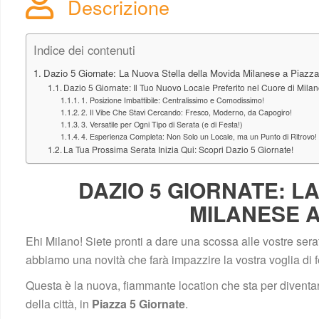
Descrizione
Indice dei contenuti
Dazio 5 Giornate: La Nuova Stella della Movida Milanese a Piazza
Dazio 5 Giornate: Il Tuo Nuovo Locale Preferito nel Cuore di Milan
1. Posizione Imbattibile: Centralissimo e Comodissimo!
2. Il Vibe Che Stavi Cercando: Fresco, Moderno, da Capogiro!
3. Versatile per Ogni Tipo di Serata (e di Festa!)
4. Esperienza Completa: Non Solo un Locale, ma un Punto di Ritrovo!
La Tua Prossima Serata Inizia Qui: Scopri Dazio 5 Giornate!
DAZIO 5 GIORNATE: L
MILANESE A
Ehi Milano! Siete pronti a dare una scossa alle vostre serate? S
abbiamo una novità che farà impazzire la vostra voglia di fes
Questa è la nuova, fiammante location che sta per diventare 
della città, in 
Piazza 5 Giornate
.