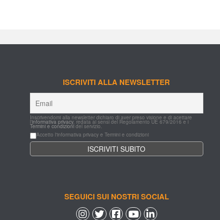
ISCRIVITI ALLA NEWSLETTER
Inscrivendomi alla newsletter dichiaro di aver preso visione e di acettare 
l'
informativa privacy
, redata ai sensi del Regolamento UE 679/2016 e i 
Termini e condizioni
 del servizio.
Accetto l'informativa privacy e Termini e condizioni
SEGUICI SUI NOSTRI SOCIAL
 
 
 
 