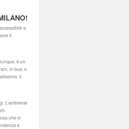
MILANO!
accessibile
 e 
re il 
lunque, è un 
am, in bus, o 
lissimo: il 
i. L’ambiente 
m. 
osa che vi 
endenza e 