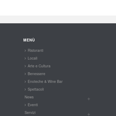
MENÙ
Ristoranti
Locali
Arte e Cultura
Benessere
Enoteche & Wine Bar
Spettacoli
New
Eventi
Servizi