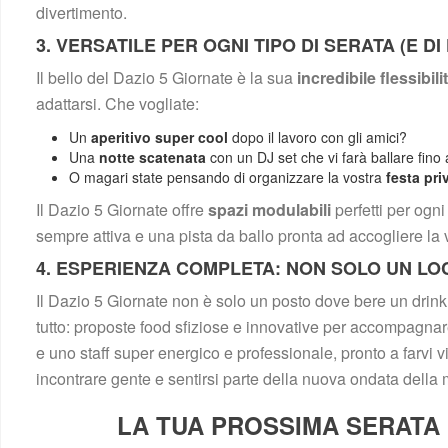
divertimento.
3. VERSATILE PER OGNI TIPO DI SERATA (E DI 
Il bello del Dazio 5 Giornate è la sua 
incredibile flessibili
adattarsi. Che vogliate:
Un 
aperitivo super cool
 dopo il lavoro con gli amici?
Una 
notte scatenata
 con un DJ set che vi farà ballare fino 
O magari state pensando di organizzare la vostra 
festa pri
Il Dazio 5 Giornate offre 
pazi modulabili
 perfetti per og
empre attiva e una pista da ballo pronta ad accogliere la 
4. ESPERIENZA COMPLETA: NON SOLO UN LOC
Il Dazio 5 Giornate non è solo un posto dove bere un drink;
tutto: proposte food sfiziose e innovative per accompagnare
e uno staff super energico e professionale, pronto a farvi vi
incontrare gente e sentirsi parte della nuova ondata della
LA TUA PROSSIMA SERATA I