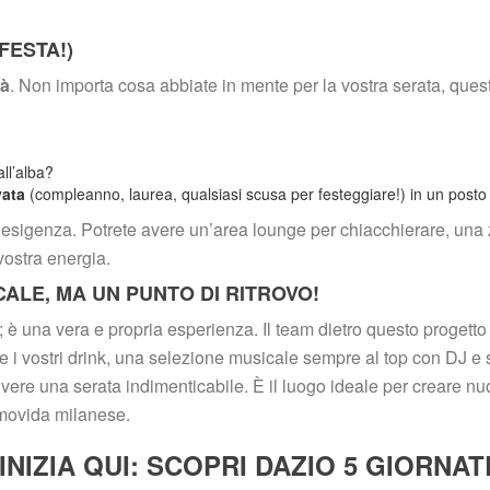
FESTA!)
tà
. Non importa cosa abbiate in mente per la vostra serata, quest
all’alba?
vata
 (compleanno, laurea, qualsiasi scusa per festeggiare!) in un posto
ni esigenza. Potrete avere un’area lounge per chiacchierare, una 
vostra energia.
ALE, MA UN PUNTO DI RITROVO!
 è una vera e propria esperienza. Il team dietro questo progetto
 i vostri drink, una selezione musicale sempre al top con DJ e s
vere una serata indimenticabile. È il luogo ideale per creare nuov
 movida milanese.
NIZIA QUI: SCOPRI DAZIO 5 GIORNAT