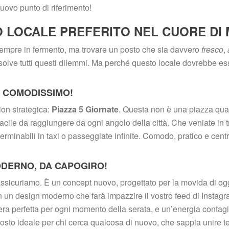
uovo punto di riferimento!
O LOCALE PREFERITO NEL CUORE DI 
empre in fermento, ma trovare un posto che sia davvero 
fresco
, 
solve tutti questi dilemmi. Ma perché questo locale dovrebbe esse
E COMODISSIMO!
ion strategica: 
Piazza 5 Giornate
. Questa non è una piazza qua
facile da raggiungere da ogni angolo della città. Che veniate in tr
rminabili in taxi o passeggiate infinite. Comodo, pratico e centra
MODERNO, DA CAPOGIRO!
ssicuriamo. È un concept nuovo, progettato per la movida di ogg
n un design moderno che farà impazzire il vostro feed di Instagra
ra perfetta per ogni momento della serata, e un’energia contagi
l posto ideale per chi cerca qualcosa di nuovo, che sappia unire t