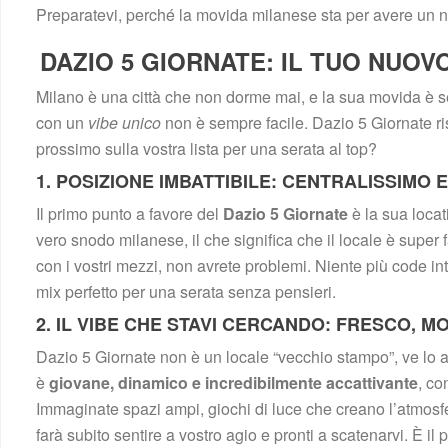
Preparatevi, perché la movida milanese sta per avere un n
DAZIO 5 GIORNATE: IL TUO NUOV
Milano è una città che non dorme mai, e la sua movida è s
con un 
vibe unico
 non è sempre facile. Dazio 5 Giornate ri
prossimo sulla vostra lista per una serata al top?
1. POSIZIONE IMBATTIBILE: CENTRALISSIMO 
Il primo punto a favore del 
Dazio 5 Giornate
 è la sua locat
vero snodo milanese, il che significa che il locale è super 
con i vostri mezzi, non avrete problemi. Niente più code inte
mix perfetto per una serata senza pensieri.
2. IL VIBE CHE STAVI CERCANDO: FRESCO, 
Dazio 5 Giornate non è un locale “vecchio stampo”, ve lo a
è 
giovane, dinamico e incredibilmente accattivante
, co
Immaginate spazi ampi, giochi di luce che creano l’atmosfe
farà subito sentire a vostro agio e pronti a scatenarvi. È i