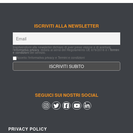
ISCRIVITI ALLA NEWSLETTER
Inscrivendomi alla newsletter dichiaro di aver preso visione e di acettare 
l'
informativa privacy
, redata ai sensi del Regolamento UE 679/2016 e i 
Termini 
e condizioni
 del servizio.
Accetto l'informativa privacy e Termini e condizioni
SEGUICI SUI NOSTRI SOCIAL
 
 
 
 
PRIVACY POLICY