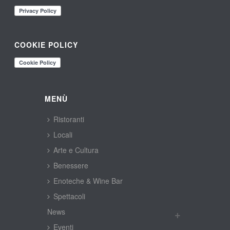
COOKIE POLICY
MENÙ
Ristoranti
Locali
Arte e Cultura
Benessere
Enoteche & Wine Bar
Spettacoli
New
Eventi