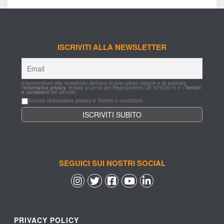
ISCRIVITI ALLA NEWSLETTER
Inscrivendomi alla newsletter dichiaro di aver preso visione e di acettare 
l'
informativa privacy
, redata ai sensi del Regolamento UE 679/2016 e i 
Termini 
e condizioni
 del servizio.
Accetto l'informativa privacy e Termini e condizioni
SEGUICI SUI NOSTRI SOCIAL
 
 
 
 
PRIVACY POLICY