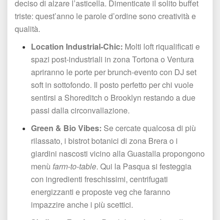
deciso di alzare l’asticella. Dimenticate il solito buffet 
triste: quest’anno le parole d’ordine sono creatività e 
qualità.
Location Industrial-Chic:
 Molti loft riqualificati e 
pazi post-industriali in zona Tortona o Ventura 
apriranno le porte per brunch-evento con DJ set 
oft in sottofondo. Il posto perfetto per chi vuole 
entirsi a Shoreditch o Brooklyn restando a due 
passi dalla circonvallazione.
Green & Bio Vibes:
 Se cercate qualcosa di più 
rilassato, i bistrot botanici di zona Brera o i 
giardini nascosti vicino alla Guastalla propongono 
menù 
farm-to-table
. Qui la Pasqua si festeggia 
con ingredienti freschissimi, centrifugati 
energizzanti e proposte veg che faranno 
impazzire anche i più scettici.