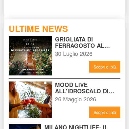
ULTIME NEWS
GRIGLIATA DI 
FERRAGOSTO AL 
BEACH GARDEN CLUB 
30 Luglio 2026
MILANO: LA FESTA DA 
NON PERDERE DEL 15 
Scopri di più
AGOSTO
MOOD LIVE 
ALL'IDROSCALO DI 
MILANO: IL LOCALE 
26 Maggio 2026
CHE DEVI CONOSCERE 
ADESSO
Scopri di più
MILANO NIGHTLIFE: IL 