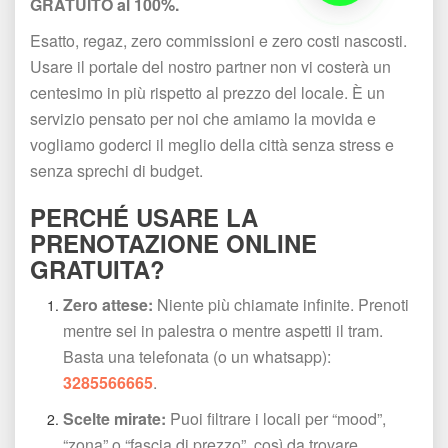
GRATUITO al 100%.
Esatto, regaz, zero commissioni e zero costi nascosti. 
Usare il portale del nostro partner non vi costerà un 
centesimo in più rispetto al prezzo del locale. È un 
ervizio pensato per noi che amiamo la movida e 
vogliamo goderci il meglio della città senza stress e 
enza sprechi di budget.
PERCHÉ USARE LA 
PRENOTAZIONE ONLINE 
GRATUITA?
Zero attese:
 Niente più chiamate infinite. Prenoti 
mentre sei in palestra o mentre aspetti il tram. 
Basta una telefonata (o un whatsapp): 
3285566665
.
Scelte mirate:
 Puoi filtrare i locali per “mood”, 
“zona” o “fascia di prezzo”, così da trovare 