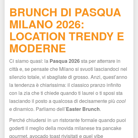
BRUNCH DI PASQUA 
MILANO 2026: 
LOCATION TRENDY E 
MODERNE
Ci siamo quasi: la 
Pasqua 2026
 sta per atterrare in 
città e, se pensate che Milano si svuoti lasciandoci nel 
ilenzio totale, vi sbagliate di grosso. Anzi, quest’anno 
la tendenza è chiarissima: il classico pranzo infinito 
con la zia che ti chiede quando ti laurei o ti sposi sta 
lasciando il posto a qualcosa di decisamente più 
cool
 e dinamico. Parliamo dell’
Easter Brunch
.
Perché chiudersi in un ristorante formale quando puoi 
goderti il meglio della movida milanese tra pancake 
gourmet, avocado toast rivisitati e quel vibe 