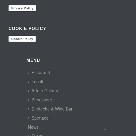
COOKIE POLICY
MENÙ
Ristoranti
Locali
Arte e Cultura
Benessere
Enoteche & Wine Bar
Spettacoli
New