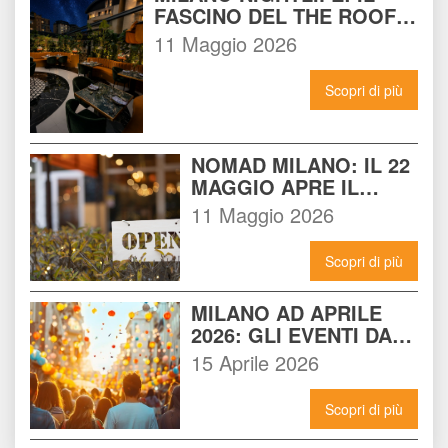
FASCINO DEL THE ROOF 
14 INCONTRA L'ENERGIA 
11 Maggio 2026
DEL NOMAD
Scopri di più
NOMAD MILANO: IL 22 
MAGGIO APRE IL 
LOCALE CHE 
11 Maggio 2026
CAMBIERÀ I VENERDÌ 
SERA A MILANO
Scopri di più
MILANO AD APRILE 
2026: GLI EVENTI DA 
NON PERDERE E 
15 Aprile 2026
COME VIVERLI AL 
MASSIMO
Scopri di più