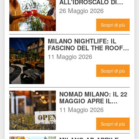
ALL'IDROSCALO DI 
MILANO: IL LOCALE 
26 Maggio 2026
CHE DEVI CONOSCERE 
ADESSO
Scopri di più
MILANO NIGHTLIFE: IL 
FASCINO DEL THE ROOF 
14 INCONTRA L'ENERGIA 
11 Maggio 2026
DEL NOMAD
Scopri di più
NOMAD MILANO: IL 22 
MAGGIO APRE IL 
LOCALE CHE 
11 Maggio 2026
CAMBIERÀ I VENERDÌ 
SERA A MILANO
Scopri di più