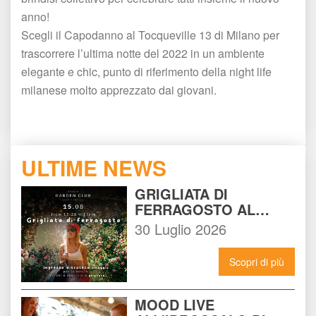
anno! 
Scegli il Capodanno al Tocqueville 13 di Milano per 
trascorrere l’ultima notte del 2022 in un ambiente 
elegante e chic, punto di riferimento della night life 
milanese molto apprezzato dai giovani.
ULTIME NEWS
GRIGLIATA DI 
FERRAGOSTO AL 
BEACH GARDEN CLUB 
30 Luglio 2026
MILANO: LA FESTA DA 
NON PERDERE DEL 15 
Scopri di più
AGOSTO
MOOD LIVE 