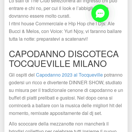
Lo staff di The Club selezionerà all’ingresso chi può 
entrare e chi no, per cui il look e l’abbigliamento 
dovranno essere molto curati. 
I ritmi house Commerciale e Hip Hop che i Djs: Ale 
Bucci & Melos, con Voice: Yuri Njoy, vi faranno ballare 
tutta la notte: preparatevi a scatenarvi!
CAPODANNO DISCOTECA 
TOCQUEVILLE MILANO
Gli ospiti del 
Capodanno 2023 al Tocqueville
 potranno 
godersi un ricco e divertente DINNER SHOW, studiato 
u misura per il tradizionale cenone di capodanno e un 
buffet di piatti prelibati e gustosi. Nel dopo cena si 
comincerà a ballare con la musica delle migliori hit del 
momento, remixate appositamente dal dj set.
Allo scoccare della mezzanotte non mancherà il 
brindisi collettivo per celebrare tutti insieme il nuovo 