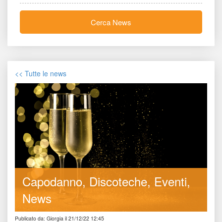
Cerca New
<< Tutte le new
Capodanno
Discoteche
Eventi
New
Publicato da: Giorgia il 21/12/22 12:45