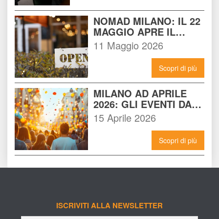
NOMAD MILANO: IL 22 
MAGGIO APRE IL 
LOCALE CHE 
11 Maggio 2026
CAMBIERÀ I VENERDÌ 
SERA A MILANO
Scopri di più
MILANO AD APRILE 
2026: GLI EVENTI DA 
NON PERDERE E 
15 Aprile 2026
COME VIVERLI AL 
MASSIMO
Scopri di più
ISCRIVITI ALLA NEWSLETTER