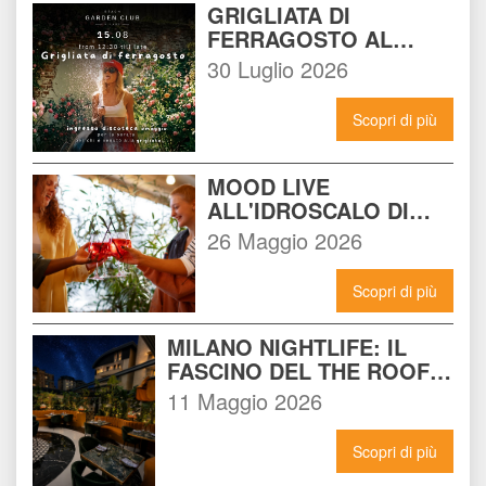
GRIGLIATA DI 
FERRAGOSTO AL 
BEACH GARDEN CLUB 
30 Luglio 2026
MILANO: LA FESTA DA 
NON PERDERE DEL 15 
Scopri di più
AGOSTO
MOOD LIVE 
ALL'IDROSCALO DI 
MILANO: IL LOCALE 
26 Maggio 2026
CHE DEVI CONOSCERE 
ADESSO
Scopri di più
MILANO NIGHTLIFE: IL 
FASCINO DEL THE ROOF 
14 INCONTRA L'ENERGIA 
11 Maggio 2026
DEL NOMAD
Scopri di più