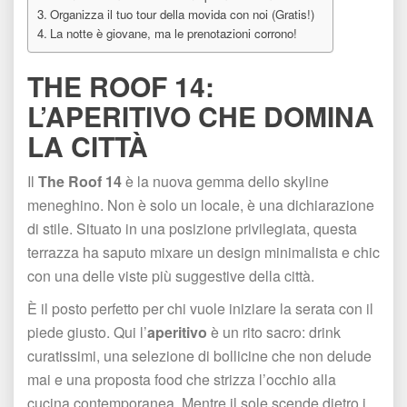
Organizza il tuo tour della movida con noi (Gratis!)
La notte è giovane, ma le prenotazioni corrono!
THE ROOF 14: 
L’APERITIVO CHE DOMINA 
LA CITTÀ
Il 
The Roof 14
 è la nuova gemma dello skyline 
meneghino. Non è solo un locale, è una dichiarazione 
di stile. Situato in una posizione privilegiata, questa 
terrazza ha saputo mixare un design minimalista e chic 
con una delle viste più suggestive della città.
È il posto perfetto per chi vuole iniziare la serata con il 
piede giusto. Qui l’
aperitivo
 è un rito sacro: drink 
curatissimi, una selezione di bollicine che non delude 
mai e una proposta food che strizza l’occhio alla 
cucina contemporanea. Mentre il sole scende dietro i 