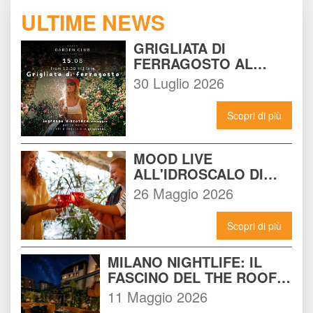
ULTIME NEWS
GRIGLIATA DI 
FERRAGOSTO AL 
BEACH GARDEN CLUB 
30 Luglio 2026
MILANO: LA FESTA DA 
NON PERDERE DEL 15 
Scopri di più
AGOSTO
MOOD LIVE 
ALL'IDROSCALO DI 
MILANO: IL LOCALE 
26 Maggio 2026
CHE DEVI CONOSCERE 
ADESSO
Scopri di più
MILANO NIGHTLIFE: IL 
FASCINO DEL THE ROOF 
14 INCONTRA L'ENERGIA 
11 Maggio 2026
DEL NOMAD