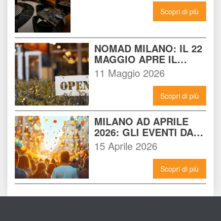
Scopri di più
NOMAD MILANO: IL 22 
MAGGIO APRE IL 
LOCALE CHE 
11 Maggio 2026
CAMBIERÀ I VENERDÌ 
SERA A MILANO
Scopri di più
MILANO AD APRILE 
2026: GLI EVENTI DA 
NON PERDERE E 
15 Aprile 2026
COME VIVERLI AL 
MASSIMO
Scopri di più