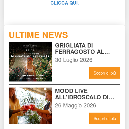
CLICCA QUI.
ULTIME NEWS
GRIGLIATA DI 
FERRAGOSTO AL 
BEACH GARDEN CLUB 
30 Luglio 2026
MILANO: LA FESTA DA 
NON PERDERE DEL 15 
Scopri di più
AGOSTO
MOOD LIVE 
ALL'IDROSCALO DI 
MILANO: IL LOCALE 
26 Maggio 2026
CHE DEVI CONOSCERE 
ADESSO
Scopri di più