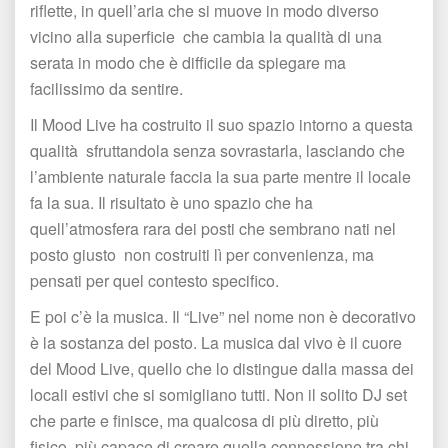
riflette, in quell’aria che si muove in modo diverso 
vicino alla superficie che cambia la qualità di una 
erata in modo che è difficile da spiegare ma 
facilissimo da sentire.
Il Mood Live ha costruito il suo spazio intorno a questa 
qualità sfruttandola senza sovrastarla, lasciando che 
l’ambiente naturale faccia la sua parte mentre il locale 
fa la sua. Il risultato è uno spazio che ha 
quell’atmosfera rara dei posti che sembrano nati nel 
posto giusto non costruiti lì per convenienza, ma 
pensati per quel contesto specifico.
E poi c’è la musica. Il “Live” nel nome non è decorativo 
è la sostanza del posto. La musica dal vivo è il cuore 
del Mood Live, quello che lo distingue dalla massa dei 
locali estivi che si somigliano tutti. Non il solito DJ set 
che parte e finisce, ma qualcosa di più diretto, più 
fisico, più capace di creare quella connessione tra chi 