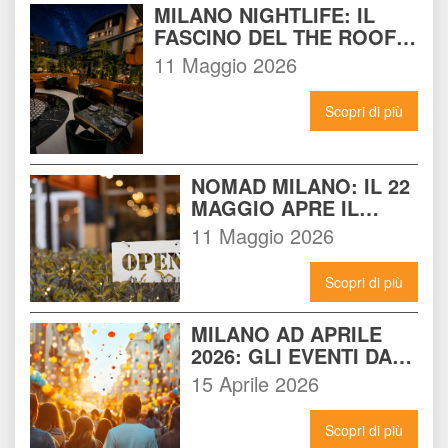
MILANO NIGHTLIFE: IL 
FASCINO DEL THE ROOF 
14 INCONTRA L'ENERGIA 
11 Maggio 2026
DEL NOMAD
Scopri di più
NOMAD MILANO: IL 22 
MAGGIO APRE IL 
LOCALE CHE 
11 Maggio 2026
CAMBIERÀ I VENERDÌ 
SERA A MILANO
Scopri di più
MILANO AD APRILE 
2026: GLI EVENTI DA 
NON PERDERE E 
15 Aprile 2026
COME VIVERLI AL 
MASSIMO
Scopri di più