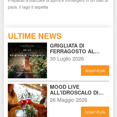
Preparati a staccare la spina e immergerti in un’oasi di 
pace, il lago ti aspetta
ULTIME NEWS
GRIGLIATA DI 
FERRAGOSTO AL 
BEACH GARDEN CLUB 
30 Luglio 2026
MILANO: LA FESTA DA 
NON PERDERE DEL 15 
Scopri di più
AGOSTO
MOOD LIVE 
ALL'IDROSCALO DI 
MILANO: IL LOCALE 
26 Maggio 2026
CHE DEVI CONOSCERE 
ADESSO
Scopri di più