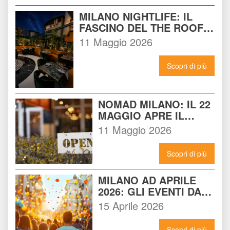
MILANO NIGHTLIFE: IL 
FASCINO DEL THE ROOF 
14 INCONTRA L'ENERGIA 
11 Maggio 2026
DEL NOMAD
Scopri di più
NOMAD MILANO: IL 22 
MAGGIO APRE IL 
LOCALE CHE 
11 Maggio 2026
CAMBIERÀ I VENERDÌ 
SERA A MILANO
Scopri di più
MILANO AD APRILE 
2026: GLI EVENTI DA 
NON PERDERE E 
15 Aprile 2026
COME VIVERLI AL 
MASSIMO
Scopri di più