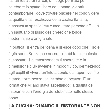
Italian restaurant & bar, un luogo pensato per 
celebrare lo spirito libero dei nomadi globali 
contemporanei, dove trovare piacere nel condividere 
la qualità e la freschezza della cucina italiana, 
rilassarsi in spazi curati e incontrare persone affini in 
un santuario di lusso design-led che fonde 
modernismo e artigianato.
In pratica: si entra per cena e si esce dopo che il sole 
è già sorto. Senza che nessuno ti abbia mai chiesto 
di spostarti. La transizione tra il ristorante e la 
dimensione club avviene in modo fluido, permettendo 
agli ospiti di vivere un’intera serata dall’aperitivo fino 
a tarda notte senza mai cambiare location. È un 
format che Milano stava aspettando: la qualità del 
ristorante con l’energia del club, tutto nello stesso 
posto.
LA CUCINA: QUANDO IL RISTORANTE NON 