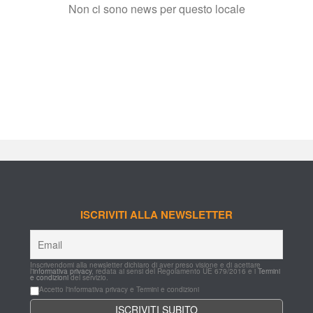
Non ci sono news per questo locale
ISCRIVITI ALLA NEWSLETTER
Inscrivendomi alla newsletter dichiaro di aver preso visione e di acettare 
l'
informativa privacy
, redata ai sensi del Regolamento UE 679/2016 e i 
Termini 
e condizioni
 del servizio.
Accetto l'informativa privacy e Termini e condizioni