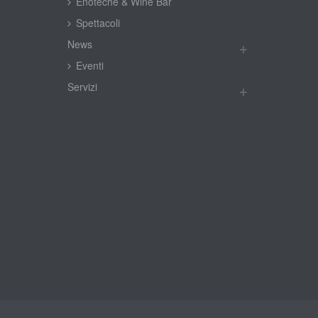
Enoteche & Wine Bar
Spettacoli
New
Eventi
Servizi