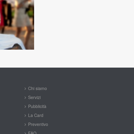
Chi siamo
Servizi
Pubblicità
La Card
Preventivo
FAQ