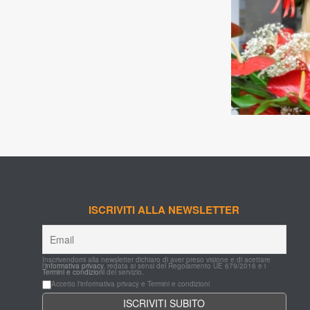
ISCRIVITI ALLA NEWSLETTER
Inscrivendomi alla newsletter dichiaro di aver preso visione e di acettare 
l'
informativa privacy
, redata ai sensi del Regolamento UE 679/2016 e i 
Termini e condizioni
 del servizio.
Accetto l'informativa privacy e Termini e condizioni