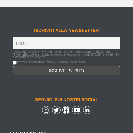
ISCRIVITI ALLA NEWSLETTER
Inscrivendomi alla newsletter dichiaro di aver preso visione e di acettare 
l'
informativa privacy
, redata ai sensi del Regolamento UE 679/2016 e i 
Termini 
e condizioni
 del servizio.
Accetto l'informativa privacy e Termini e condizioni
SEGUICI SUI NOSTRI SOCIAL
 
 
 
 