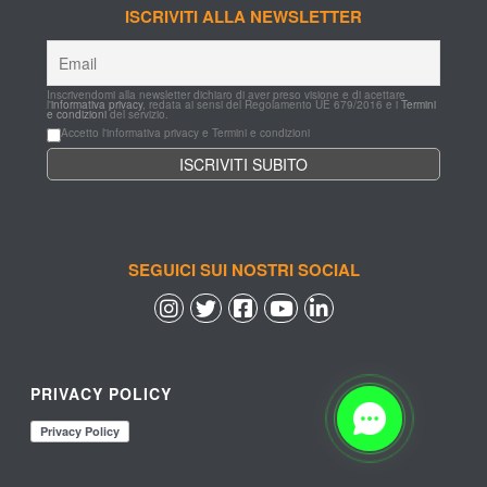
ISCRIVITI ALLA NEWSLETTER
Inscrivendomi alla newsletter dichiaro di aver preso visione e di acettare 
l'
informativa privacy
, redata ai sensi del Regolamento UE 679/2016 e i 
Termini 
e condizioni
 del servizio.
Accetto l'informativa privacy e Termini e condizioni
SEGUICI SUI NOSTRI SOCIAL
 
 
 
 
PRIVACY POLICY