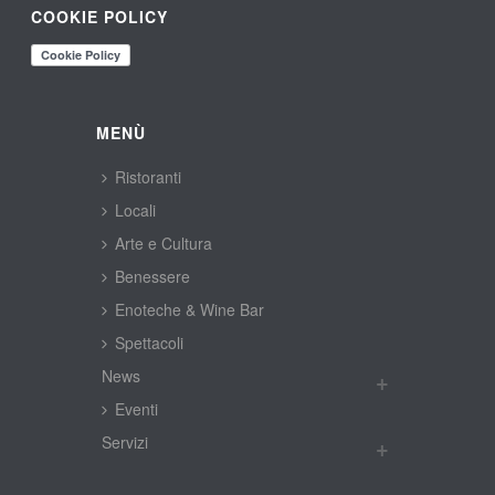
COOKIE POLICY
MENÙ
Ristoranti
Locali
Arte e Cultura
Benessere
Enoteche & Wine Bar
Spettacoli
New
Eventi
Servizi