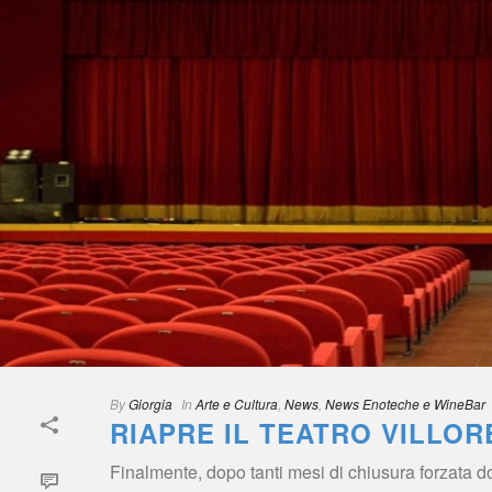
By
 
Giorgia
 
 In
 
Arte e Cultura
, 
New
, 
News Enoteche e WineBar
RIAPRE IL TEATRO VILLOR
Finalmente, dopo tanti mesi di chiusura forzata dov