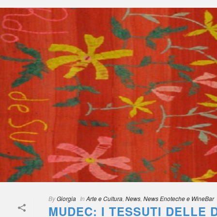
 
By
 
Giorgia
 
 In
 
Arte e Cultura
, 
New
, 
News Enoteche e WineBar
MUDEC: I TESSUTI DELLE