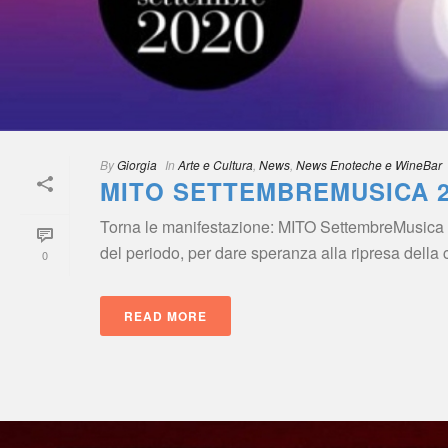
By
 
Giorgia
 
 In
 
Arte e Cultura
, 
New
, 
News Enoteche e WineBar
MITO SETTEMBREMUSICA 2
Torna le manifestazione: MITO SettembreMusica 202
del periodo, per dare speranza alla ripresa della citt
0
READ MORE
 