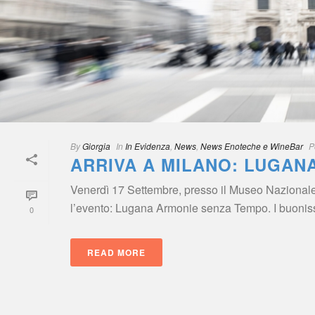
By
 
Giorgia
 
 In
 
In Evidenza
, 
New
, 
News Enoteche e WineBar
 
P
ARRIVA A MILANO: LUGAN
Venerdì 17 Settembre, presso il Museo Nazionale 
l’evento: Lugana Armonie senza Tempo. I buonissimi
0
READ MORE