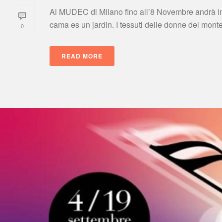
Al MUDEC di Milano fino all’8 Novembre andrà in s
cama es un jardin. I tessuti delle donne del monte [
0
READ MORE
 