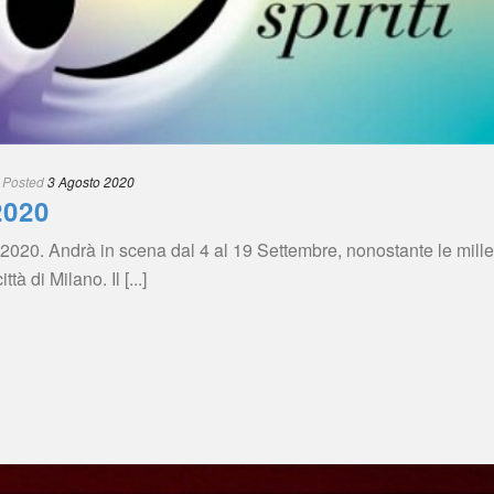
 
Posted
 
3 Agosto 2020
020
0. Andrà in scena dal 4 al 19 Settembre, nonostante le mille di
à di Milano. Il [...]