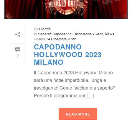
By
 
Giorgia
 In
 
Cabaret
, 
Capodanno
, 
Discoteche
, 
Eventi
, 
New
Posted
 
14 Dicembre 2022
CAPODANNO 
HOLLYWOOD 2023 
0
MILANO 
Il Capodanno 2023 Hollywood Milano 
arà una notte imperdibile, lunga e 
travolgente! Come facciamo a saperlo? 
Perché il programma per […]
READ MORE