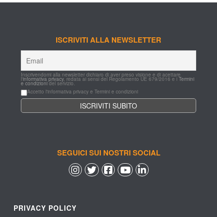
ISCRIVITI ALLA NEWSLETTER
Inscrivendomi alla newsletter dichiaro di aver preso visione e di acettare 
l'
informativa privacy
, redata ai sensi del Regolamento UE 679/2016 e i 
Termini 
e condizioni
 del servizio.
Accetto l'informativa privacy e Termini e condizioni
SEGUICI SUI NOSTRI SOCIAL
 
 
 
 
PRIVACY POLICY