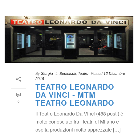
 
By
 
Giorgia
 
 In
 
Spettacoli
, 
Teatro
 
Posted
 
12 Dicembre 
2018
TEATRO LEONARDO 
DA VINCI - MTM 
TEATRO LEONARDO
0
Il Teatro Leonardo Da Vinci (488 posti) è 
molto conosciuto fra i teatri di Milano e 
ospita produzioni molto apprezzate […]