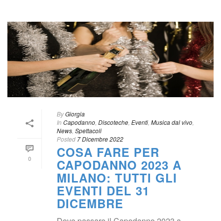
 
By
 
Giorgia
 In
 
Capodanno
, 
Discoteche
, 
Eventi
, 
Musica dal vivo
, 
New
, 
Spettacoli
Posted
 
7 Dicembre 2022
COSA FARE PER 
0
CAPODANNO 2023 A 
MILANO: TUTTI GLI 
EVENTI DEL 31 
DICEMBRE 
Dove passare il Capodanno 2023 a 