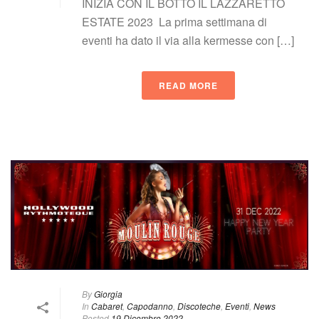
INIZIA CON IL BOTTO IL LAZZARETTO 
ESTATE 2023 La prima settimana di 
eventi ha dato il via alla kermesse con […]
READ MORE
 
By
 
Giorgia
 In
 
Cabaret
, 
Capodanno
, 
Discoteche
, 
Eventi
, 
New
Posted
 
19 Dicembre 2022