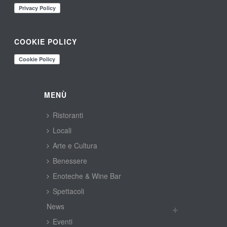
COOKIE POLICY
MENÙ
Ristoranti
Locali
Arte e Cultura
Benessere
Enoteche & Wine Bar
Spettacoli
New
Eventi