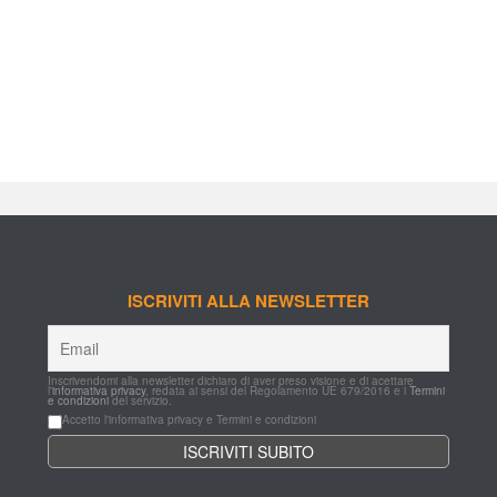
ISCRIVITI ALLA NEWSLETTER
Inscrivendomi alla newsletter dichiaro di aver preso visione e di acettare 
l'
informativa privacy
, redata ai sensi del Regolamento UE 679/2016 e i 
Termini 
e condizioni
 del servizio.
Accetto l'informativa privacy e Termini e condizioni