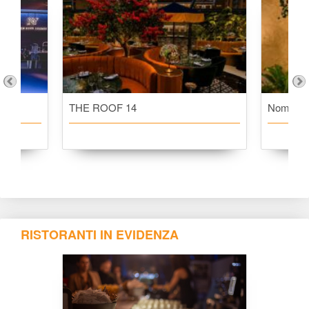
THE ROOF 14
Nomad M
RISTORANTI IN EVIDENZA