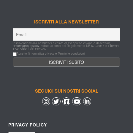
ISCRIVITI ALLA NEWSLETTER
Inscrivendomi alla newsletter dichiaro di aver preso visione e di acettare 
l'
informativa privacy
, redata ai sensi del Regolamento UE 679/2016 e i 
Termini 
e condizioni
 del servizio.
Accetto l'informativa privacy e Termini e condizioni
SEGUICI SUI NOSTRI SOCIAL
 
 
 
 
PRIVACY POLICY