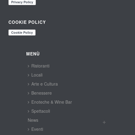
COOKIE POLICY
MENÙ
Ristoranti
Locali
Arte e Cultura
Benessere
Enoteche & Wine Bar
Spettacoli
New
Eventi