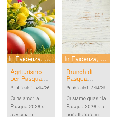
In Evidenza
New
In Evidenza
New
Agriturismo 
Brunch di 
per Pasqua 
Pasqua 
vicino Milano 
Milano 2026: 
Pubblicato il: 4/04/26
Pubblicato il: 3/04/26
2026: Guida 
Location 
Completa
Trendy e 
Ci risiamo: la 
Ci siamo quasi: la 
Moderne
Pasqua 2026 si 
Pasqua 2026 sta 
avvicina e il 
per atterrare in 