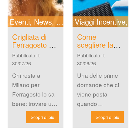
Cerca New
Eventi
New
News Locali
Viaggi Incentive
Grigliata di 
Come 
Ferragosto al 
cegliere la 
Beach Garden 
destinazione 
Pubblicato il: 
Pubblicato il: 
Club Milano: 
giusta per un 
30/07/26
30/06/26
la Festa da 
viaggio 
Non Perdere 
incentive 
Chi resta a 
Una delle prime 
del 15 Agosto
aziendale
Milano per 
domande che ci 
Ferragosto lo sa 
viene posta 
bene: trovare un 
quando 
posto dove 
un’azienda inizia 
Scopri di più
Scopri di più
passare il 15 
a pensare a un 
agosto senza 
viaggio incentive 