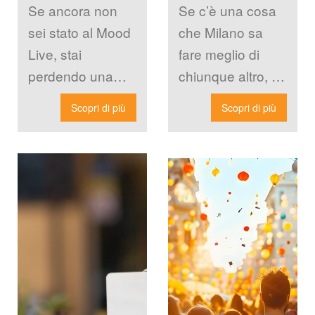
Conoscere 
l'energia del 
Se ancora non 
Se c’è una cosa 
Adesso
Nomad
ei stato al Mood 
che Milano sa 
Live, stai 
fare meglio di 
perdendo una 
chiunque altro, è 
delle cose migliori 
reinventare la 
Scopri di più
Scopri di più
che la movida 
notte. Ogni 
milanese offre in 
tagione la città 
[…]
[…]