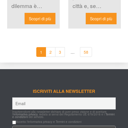
dilemma è 
città e, se 
empre lo stesso. 
pensate che 
Scopri di più
Scopri di più
Restare a fare 
Milano si svuoti 
l’aperitivo in Gae 
lasciandoci nel 
[…]
[…]
1
2
3
…
58
ISCRIVITI ALLA NEWSLETTER
Inscrivendomi alla newsletter dichiaro di aver preso visione e di acettare 
l'
informativa privacy
, redata ai sensi del Regolamento UE 679/2016 e i 
Termini 
e condizioni
 del servizio.
Accetto l'informativa privacy e Termini e condizioni