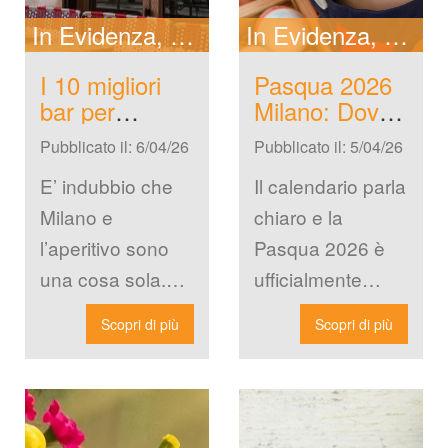
In Evidenza
New
In Evidenza
New
I 10 migliori 
Pasqua 2026 
bar per 
Milano: Dove 
l'aperitivo a 
Prenotare il 
Pubblicato il: 6/04/26
Pubblicato il: 5/04/26
Milano nel 
Pranzo 
2026
Perfetto
E’ indubbio che 
Il calendario parla 
Milano e 
chiaro e la 
l’aperitivo sono 
Pasqua 2026 è 
una cosa sola. 
ufficialmente 
Non è uno 
all’orizzonte. Se 
Scopri di più
Scopri di più
tereotipo è una 
pensate che 
realtà che 
Milano durante le 
chiunque abbia 
feste sia una […]
[…]