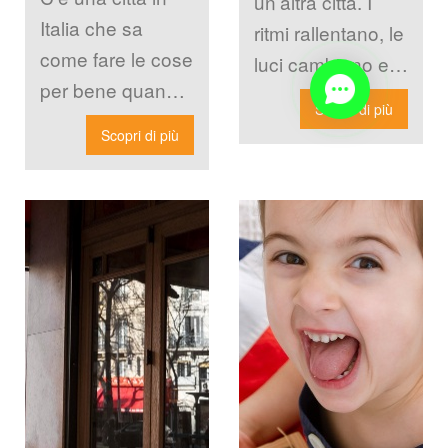
un’altra città. I 
Milanese è 
Italia che sa 
ritmi rallentano, le 
Imbattibile
come fare le cose 
luci cambiano e 
per bene quando 
quella energia 
Scopri di più
i tratta di 
compressa che si 
Scopri di più
festeggiare e 
accumula 
quella […]
durante […]