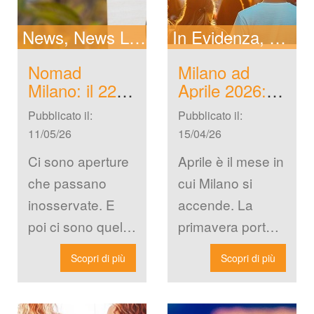
New
News Locali
In Evidenza
New
Nomad 
Milano ad 
Milano: il 22 
Aprile 2026: 
Maggio Apre il 
gli Eventi da 
Pubblicato il: 
Pubblicato il: 
Locale che 
Non Perdere e 
11/05/26
15/04/26
Cambierà i 
Come Viverli 
Venerdì Sera 
al Massimo
Ci sono aperture 
Aprile è il mese in 
a Milano
che passano 
cui Milano si 
inosservate. E 
accende. La 
poi ci sono quelle 
primavera porta 
che senti nell’aria 
con sé giornate 
Scopri di più
Scopri di più
ettimane prima, 
più lunghe, 
di cui si parla […]
terrazze che 
riaprono, […]