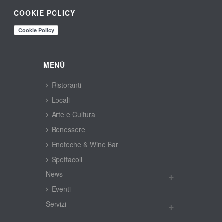
COOKIE POLICY
MENÙ
Ristoranti
Locali
Arte e Cultura
Benessere
Enoteche & Wine Bar
Spettacoli
New
Eventi
Servizi