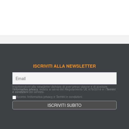
ISCRIVITI ALLA NEWSLETTER
Inscrivendomi alla newsletter dichiaro di aver preso visione e di acettare 
l'
informativa privacy
, redata ai sensi del Regolamento UE 679/2016 e i 
Termini 
e condizioni
 del servizio.
Accetto l'informativa privacy e Termini e condizioni