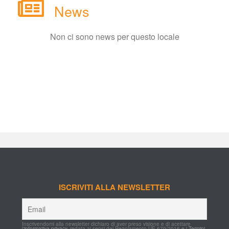
New
Non ci sono news per questo locale
ISCRIVITI ALLA NEWSLETTER
Inscrivendomi alla newsletter dichiaro di aver preso visione e di acettare 
l'
informativa privacy
, redata ai sensi del Regolamento UE 679/2016 e i 
Termini 