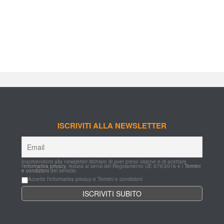
ISCRIVITI ALLA NEWSLETTER
Inscrivendomi alla newsletter dichiaro di aver preso visione e di acettare 
l'
informativa privacy
, redata ai sensi del Regolamento UE 679/2016 e i 
Termini 
e condizioni
 del servizio.
Accetto l'informativa privacy e Termini e condizioni