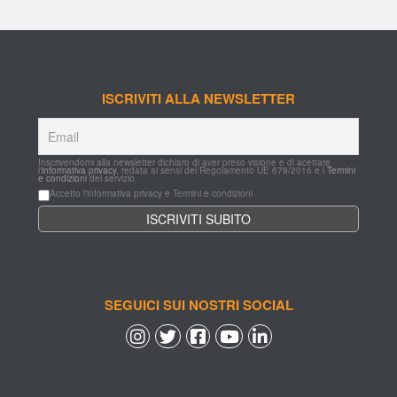
ISCRIVITI ALLA NEWSLETTER
Inscrivendomi alla newsletter dichiaro di aver preso visione e di acettare 
l'
informativa privacy
, redata ai sensi del Regolamento UE 679/2016 e i 
Termini 
e condizioni
 del servizio.
Accetto l'informativa privacy e Termini e condizioni
SEGUICI SUI NOSTRI SOCIAL
 
 
 
 