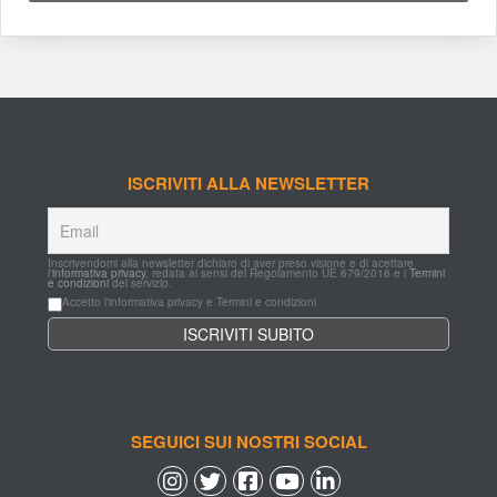
ISCRIVITI ALLA NEWSLETTER
Inscrivendomi alla newsletter dichiaro di aver preso visione e di acettare 
l'
informativa privacy
, redata ai sensi del Regolamento UE 679/2016 e i 
Termini 
e condizioni
 del servizio.
Accetto l'informativa privacy e Termini e condizioni
SEGUICI SUI NOSTRI SOCIAL
 
 
 
 