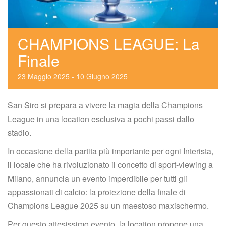
CHAMPIONS LEAGUE: La 
Finale
23
 
Maggio
 
2025
 
 - 
10
 
Giugno
 
2025
San Siro si prepara a vivere la magia della Champions 
League in una location esclusiva a pochi passi dallo 
tadio.
In occasione della partita più importante per ogni Interista, 
il locale che ha rivoluzionato il concetto di sport-viewing a 
Milano, annuncia un evento imperdibile per tutti gli 
appassionati di calcio: la proiezione della finale di 
Champions League 2025 su un maestoso maxischermo.
Per questo attesissimo evento, la location propone una 