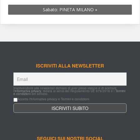
Sabato: PINETA MILANO 
»
ISCRIVITI ALLA NEWSLETTER
Inscrivendomi alla newsletter dichiaro di aver preso visione e di acettare 
l'
informativa privacy
, redata ai sensi del Regolamento UE 679/2016 e i 
Termini 
e condizioni
 del servizio.
Accetto l'informativa privacy e Termini e condizioni
SEGUICI SUI NOSTRI SOCIAL