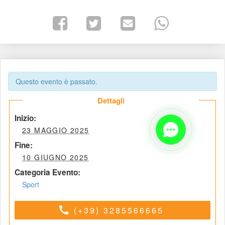
Questo evento è passato.
 Dettagli 
 Inizio: 
 23 MAGGIO 2025 
 Fine: 
 10 GIUGNO 2025 
Categoria Evento:
Sport
call
(+39) 3285566665