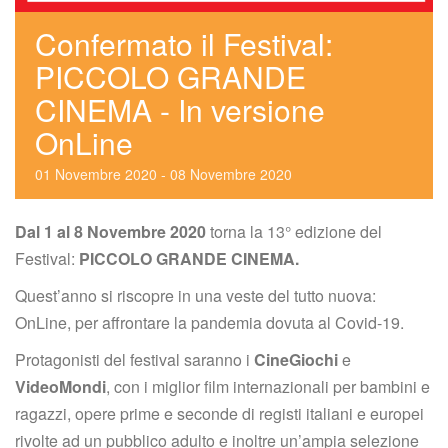
Confermato il Festival: 
PICCOLO GRANDE 
CINEMA - In versione 
OnLine
01
 
Novembre
 
2020
 
 - 
08
 
Novembre
 
2020
Dal 1 al 8 Novembre 2020
 torna la 13° edizione del 
Festival: 
PICCOLO GRANDE CINEMA.
Quest’anno si riscopre in una veste del tutto nuova: 
OnLine, per affrontare la pandemia dovuta al Covid-19.
Protagonisti del festival saranno i 
CineGiochi
 e 
VideoMondi
, con i miglior film internazionali per bambini e 
ragazzi, opere prime e seconde di registi italiani e europei 
rivolte ad un pubblico adulto e inoltre un’ampia selezione 