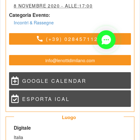
 8 NOVEMBRE 2020 - ALLE:17:00 
Categoria Evento:
Incontri & Rassegne
call
(+39) 0284571125
info@lenottidimilano.com
GOOGLE CALENDAR
ESPORTA ICAL
 Luogo 
 Digitale 
Italia