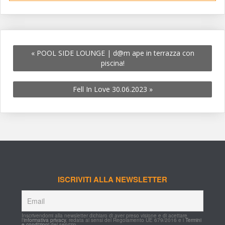
«
 POOL SIDE LOUNGE | d@m ape in terrazza con 
piscina!
Fell In Love 30.06.2023 
»
ISCRIVITI ALLA NEWSLETTER
Inscrivendomi alla newsletter dichiaro di aver preso visione e di acettare 
l'
informativa privacy
, redata ai sensi del Regolamento UE 679/2016 e i 
Termini 
e condizioni
 del servizio.