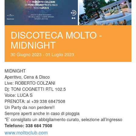
DISCOTECA MOLTO - 
MIDNIGHT
30
 
Giugno
 
2023
 
 - 
01
 
Luglio
 
2023
MIDNIGHT
Aperitivo, Cena & Disco
Live: ROBERTO COLZANI
Dj: TONI COGNETTI RTL 102.5
Voice: LUCA S
PRENOTA: al +39 338 6847508
Un Party da non perdere!!
Sempre aperti anche in caso di pioggia
*E’ consigliato un abbigliamento curato, selezione all’ingresso
Telefono: 338 684 7508
www.moltoclub.com