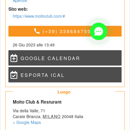
Aperitivi
 Sito web: 
https://www.moltoclub.com/#
call
(+39) 3386847508
26 Giu 2023 alle 13:49
GOOGLE CALENDAR
ESPORTA ICAL
 Luogo 
 Molto Club & Resturant 
Via della Valle, 71
Carate Brianza
,
 
MILANO
 
20048
 
Italia
+ Google Map