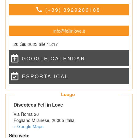
call
(+39) 3929206188
info@fellinlove.it
20 Giu 2023 alle 15:17
GOOGLE CALENDAR
ESPORTA ICAL
 Luogo 
 Discoteca Fell in Love 
Via Roma 26
Pogliano Milanese
,
 
20005
 
Italia
+ Google Map
 Sito web: 