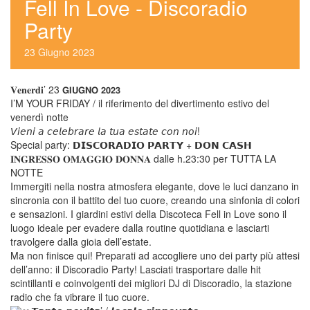
Fell In Love - Discoradio 
Party
23
 
Giugno
 
2023
𝐕𝐞𝐧𝐞𝐫𝐝𝐢’ 23 𝗚𝗜𝗨𝗚𝗡𝗢 𝟮𝟬𝟮𝟯
I’M YOUR FRIDAY / il riferimento del divertimento estivo del 
venerdì notte
 𝘝𝘪𝘦𝘯𝘪 𝘢 𝘤𝘦𝘭𝘦𝘣𝘳𝘢𝘳𝘦 𝘭𝘢 𝘵𝘶𝘢 𝘦𝘴𝘵𝘢𝘵𝘦 𝘤𝘰𝘯 𝘯𝘰𝘪!
Special party: 𝗗𝗜𝗦𝗖𝗢𝗥𝗔𝗗𝗜𝗢 𝗣𝗔𝗥𝗧𝗬 + 𝗗𝗢𝗡 𝗖𝗔𝗦𝗛
𝐈𝐍𝐆𝐑𝐄𝐒𝐒𝐎 𝐎𝐌𝐀𝐆𝐆𝐈𝐎 𝐃𝐎𝐍𝐍𝐀 dalle h.23:30 per TUTTA LA 
NOTTE
Immergiti nella nostra atmosfera elegante, dove le luci danzano in 
incronia con il battito del tuo cuore, creando una sinfonia di colori 
e sensazioni. I giardini estivi della Discoteca Fell in Love sono il 
luogo ideale per evadere dalla routine quotidiana e lasciarti 
travolgere dalla gioia dell’estate.
Ma non finisce qui! Preparati ad accogliere uno dei party più attesi 
dell’anno: il Discoradio Party! Lasciati trasportare dalle hit 
cintillanti e coinvolgenti dei migliori DJ di Discoradio, la stazione 
radio che fa vibrare il tuo cuore.