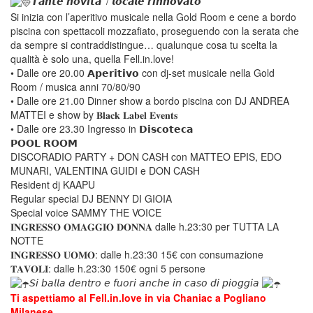
𝙏𝙖𝙣𝙩𝙚 𝙣𝙤𝙫𝙞𝙩𝙖’ / 𝙡𝙤𝙘𝙖𝙡𝙚 𝙧𝙞𝙣𝙣𝙤𝙫𝙖𝙩𝙤
Si inizia con l’aperitivo musicale nella Gold Room e cene a bordo 
piscina con spettacoli mozzafiato, proseguendo con la serata che 
da sempre si contraddistingue… qualunque cosa tu scelta la 
qualità è solo una, quella Fell.in.love!
• Dalle ore 20.00 𝗔𝗽𝗲𝗿𝗶𝘁𝗶𝘃𝗼 con dj-set musicale nella Gold 
Room / musica anni 70/80/90
 • Dalle ore 21.00 Dinner show a bordo piscina con DJ ANDREA 
MATTEI e show by 𝐁𝐥𝐚𝐜𝐤 𝐋𝐚𝐛𝐞𝐥 𝐄𝐯𝐞𝐧𝐭𝐬
 • Dalle ore 23.30 Ingresso in 𝗗𝗶𝘀𝗰𝗼𝘁𝗲𝗰𝗮
𝗣𝗢𝗢𝗟 𝗥𝗢𝗢𝗠
 DISCORADIO PARTY + DON CASH con MATTEO EPIS, EDO 
MUNARI, VALENTINA GUIDI e DON CASH
 Resident dj KAAPU
 Regular special DJ BENNY DI GIOIA
 Special voice SAMMY THE VOICE
𝐈𝐍𝐆𝐑𝐄𝐒𝐒𝐎 𝐎𝐌𝐀𝐆𝐆𝐈𝐎 𝐃𝐎𝐍𝐍𝐀 dalle h.23:30 per TUTTA LA 
NOTTE
 𝐈𝐍𝐆𝐑𝐄𝐒𝐒𝐎 𝐔𝐎𝐌𝐎: dalle h.23:30 15€ con consumazione
 𝐓𝐀𝐕𝐎𝐋𝐈: dalle h.23:30 150€ ogni 5 persone
𝘚𝘪 𝘣𝘢𝘭𝘭𝘢 𝘥𝘦𝘯𝘵𝘳𝘰 𝘦 𝘧𝘶𝘰𝘳𝘪 𝘢𝘯𝘤𝘩𝘦 𝘪𝘯 𝘤𝘢𝘴𝘰 𝘥𝘪 𝘱𝘪𝘰𝘨𝘨𝘪𝘢 
Ti aspettiamo al Fell.in.love in via Chaniac a Pogliano 
Milanese