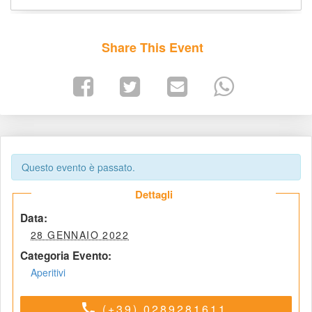
Share This Event
Questo evento è passato.
 Dettagli 
 Data: 
 28 GENNAIO 2022 
Categoria Evento:
Aperitivi
call
(+39) 0289281611