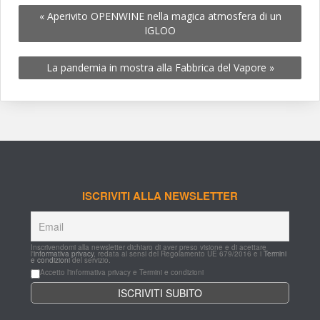
«
 Aperivito OPENWINE nella magica atmosfera di un 
IGLOO
La pandemia in mostra alla Fabbrica del Vapore 
»
ISCRIVITI ALLA NEWSLETTER
Inscrivendomi alla newsletter dichiaro di aver preso visione e di acettare 
l'
informativa privacy
, redata ai sensi del Regolamento UE 679/2016 e i 
Termini 
e condizioni
 del servizio.
Accetto l'informativa privacy e Termini e condizioni