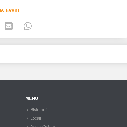
is Event
MENÙ
Ristoranti
Locali
Arte e Cultura