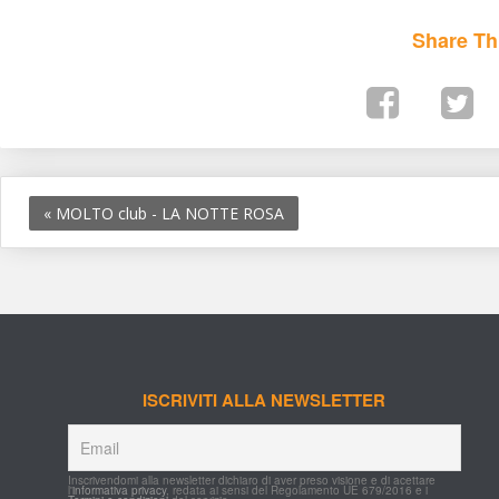
Share Th
«
 MOLTO club - LA NOTTE ROSA
ISCRIVITI ALLA NEWSLETTER
Inscrivendomi alla newsletter dichiaro di aver preso visione e di acettare 
l'
informativa privacy
, redata ai sensi del Regolamento UE 679/2016 e i 