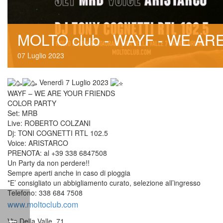
MOLTO club - WAYF - WE A
07
 
Luglio
 
2023
 Venerdì 7 Luglio 2023 
WAYF – WE ARE YOUR FRIENDS
COLOR PARTY
Set: MRB
Live: ROBERTO COLZANI
Dj: TONI COGNETTI RTL 102.5
Voice: ARISTARCO
PRENOTA: al +39 338 6847508
Un Party da non perdere!!
Sempre aperti anche in caso di pioggia
*E’ consigliato un abbigliamento curato, selezione all’ingresso
Telefono: 338 684 7508
www.moltoclub.com
Via Della Valle, 71