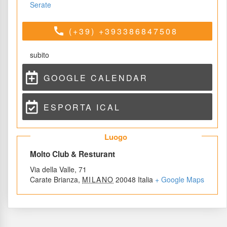
Serate
call
(+39) +393386847508
ubito
GOOGLE CALENDAR
ESPORTA ICAL
 Luogo 
 Molto Club & Resturant 
Via della Valle, 71
Carate Brianza
,
 
MILANO
 
20048
 
Italia
 
+ Google Map