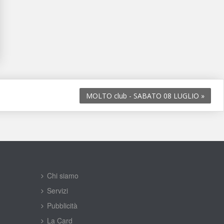
MOLTO club - SABATO 08 LUGLIO 
»
Chi siamo
Servizi
Pubblicità
La Card