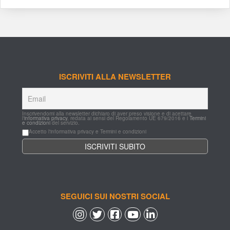
ISCRIVITI ALLA NEWSLETTER
Inscrivendomi alla newsletter dichiaro di aver preso visione e di acettare 
l'
informativa privacy
, redata ai sensi del Regolamento UE 679/2016 e i 
Termini 
e condizioni
 del servizio.
Accetto l'informativa privacy e Termini e condizioni
SEGUICI SUI NOSTRI SOCIAL
 
 
 
 