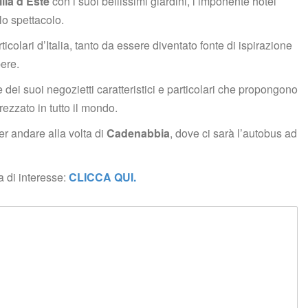
illa d’Este
 con i suoi bellissimi giardini, l’imponente hotel 
o spettacolo.
rticolari d’Italia, tanto da essere diventato fonte di ispirazione 
pere.
dei suoi negozietti caratteristici e particolari che propongono 
ezzato in tutto il mondo.
er andare alla volta di 
Cadenabbia
, dove ci sarà l’autobus ad 
 di interesse: 
CLICCA QUI.