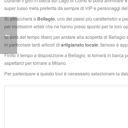
Durante il giro in barca sul Lago di Como si potrà ammirare 
V
uper lusso meta preferita da sempre di VIP e personaggi dell
Si attraccherà a 
Bellagio
, uno dei paesi più caratteristici e pa
per moltissimi artisti che ne hanno preso spunto per le loro o
Si avrà del tempo libero per andare alla scoperta di Bellagio e 
in particolare tanti articoli di
 artigianato locale
, famoso e appr
Finito il tempo a disposizione a Bellagio, si tornerà in barca p
aspettarci per tornare a Milano.
Per partecipare a questo tour è necessario selezionare la data