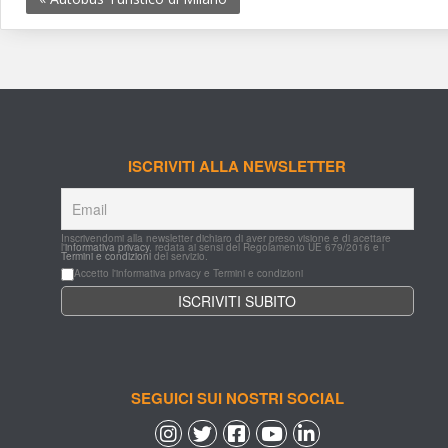
ISCRIVITI ALLA NEWSLETTER
Inscrivendomi alla newsletter dichiaro di aver preso visione e di acettare 
l'
informativa privacy
, redata ai sensi del Regolamento UE 679/2016 e i 
Termini e condizioni
 del servizio.
Accetto l'informativa privacy e Termini e condizioni
SEGUICI SUI NOSTRI SOCIAL
 
 
 
 