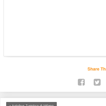
Share Th
«
 Autobus Turistico di Milano