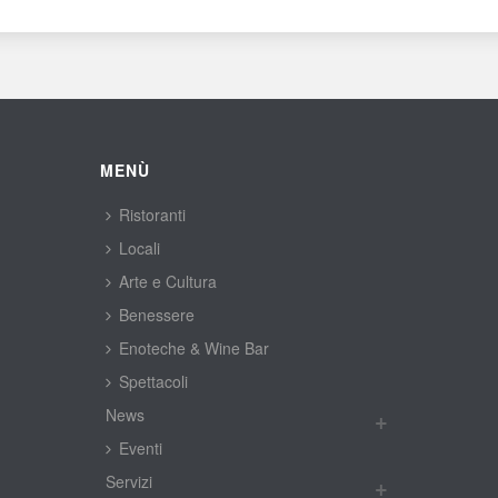
MENÙ
Ristoranti
Locali
Arte e Cultura
Benessere
Enoteche & Wine Bar
Spettacoli
New
Eventi
Servizi