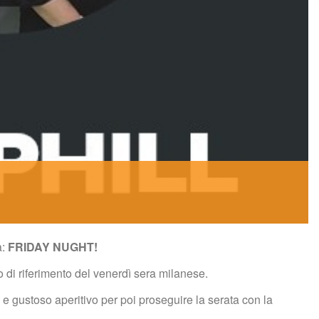
: 
FRIDAY NUGHT!
to di riferimento del venerdì sera milanese.
e gustoso aperitivo per poi proseguire la serata con la 