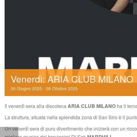
Venerdì: ARIA CLUB MILANO
06
 
Giugno
 
2025
 
 - 
08
 
Ottobre
 
2025
Il venerdì sera alla discoteca 
ARIA CLUB MILANO
 ha il tema
La struttura, situata nella splendida zona di San Siro è il pun
Un venerdì sera di puro divertimento che inizierà con un ricco 
migliore musica dei bravissimi Dj Set: 
MARPHILL