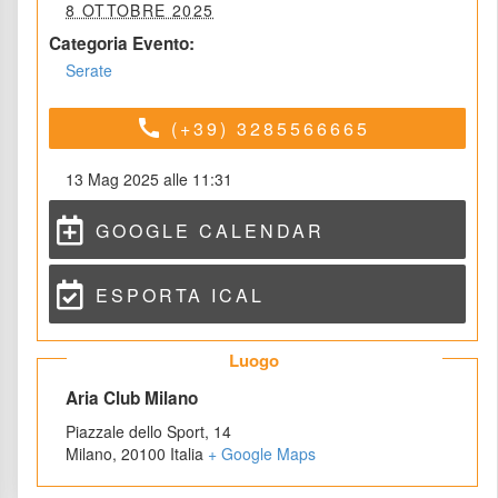
 8 OTTOBRE 2025 
Categoria Evento:
Serate
call
(+39) 3285566665
13 Mag 2025 alle 11:31
GOOGLE CALENDAR
ESPORTA ICAL
 Luogo 
 Aria Club Milano 
Piazzale dello Sport, 14
Milano
,
 
20100
 
Italia
 
+ Google Map