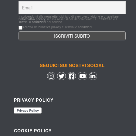
Inscrivendomi alla newsletter dichiaro di aver preso visione e di acettare 
l'
informativa privacy
, redata ai sensi del Regolamento UE 679/2016 e i 
Termini e condizioni
 del servizio.
Accetto l'informativa privacy e Termini e condizioni
SEGUICI SUI NOSTRI SOCIAL
 
 
 
 
PRIVACY POLICY
COOKIE POLICY