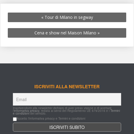
«
 Tour di Milano in segway
Cena e show nel Maison Milano 
»
ISCRIVITI ALLA NEWSLETTER
Inscrivendomi alla newsletter dichiaro di aver preso visione e di acettare 
l'
informativa privacy
, redata ai sensi del Regolamento UE 679/2016 e i 
Termini 
e condizioni
 del servizio.
Accetto l'informativa privacy e Termini e condizioni