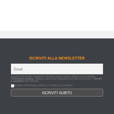
ISCRIVITI ALLA NEWSLETTER
Inscrivendomi alla newsletter dichiaro di aver preso visione e di acettare 
l'
informativa privacy
, redata ai sensi del Regolamento UE 679/2016 e i 
Termini 
e condizioni
 del servizio.
Accetto l'informativa privacy e Termini e condizioni