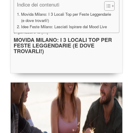
Indice dei contenuti
Movida Milano: I 3 Locali Top per Feste Leggendarie 
Milano, la capitale indiscussa della moda, del design… 
(e dove trovarli!)
e della movida! Se stai cercando il posto giusto per 
Idee Feste Milano: Lasciati Ispirare dal Mood Live
organizzare la […]
MOVIDA MILANO: I 3 LOCALI TOP PER 
FESTE LEGGENDARIE (E DOVE 
TROVARLI!)