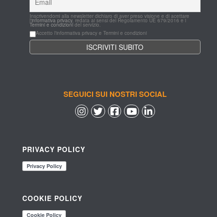
Inscrivendomi alla newsletter dichiaro di aver preso visione e di acettare 
l'
informativa privacy
, redata ai sensi del Regolamento UE 679/2016 e i 
Termini e condizioni
 del servizio.
Accetto l'informativa privacy e Termini e condizioni
SEGUICI SUI NOSTRI SOCIAL
 
 
 
 
PRIVACY POLICY
COOKIE POLICY