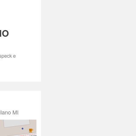
NO
speck e 
ilano MI