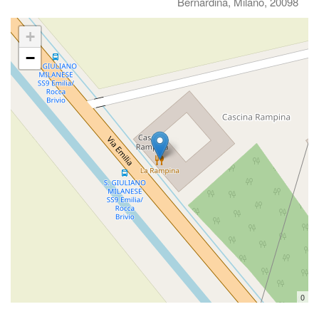
Bernardina, Milano, 20098
+
−
0