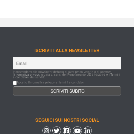
ISCRIVITI ALLA NEWSLETTER
Inscrivendomi alla newsletter dichiaro di aver preso visione e di acettare 
l'
informativa privacy
, redata ai sensi del Regolamento UE 679/2016 e i 
Termini 
e condizioni
 del servizio.
Accetto l'informativa privacy e Termini e condizioni
SEGUICI SUI NOSTRI SOCIAL
 
 
 
 