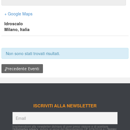
+ Google Map
Idroscalo
Milano
,
 
Italia
Non sono stati trovati risultati.
 Precedente Eventi
«
ISCRIVITI ALLA NEWSLETTER
Inscrivendomi alla newsletter dichiaro di aver preso visione e di acettare 
l'
informativa privacy
, redata ai sensi del Regolamento UE 679/2016 e i 
Termini 