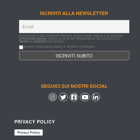
ISCRIVITI ALLA NEWSLETTER
Inscrivendomi alla newsletter dichiaro di aver preso visione e di acettare 
l'
informativa privacy
, redata ai sensi del Regolamento UE 679/2016 e i 
Termini e condizioni
 del servizio.
Accetto l'informativa privacy e Termini e condizioni
SEGUICI SUI NOSTRI SOCIAL
 
 
 
 
PRIVACY POLICY