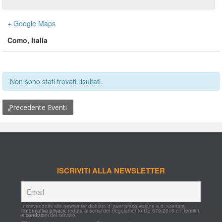
+ Google Map
Como
,
 
Italia
Non sono stati trovati risultati.
 Precedente Eventi
«
ISCRIVITI ALLA NEWSLETTER
Inscrivendomi alla newsletter dichiaro di aver preso visione e di acettare 
l'
informativa privacy
, redata ai sensi del Regolamento UE 679/2016 e i 
Termini 
e condizioni
 del servizio.