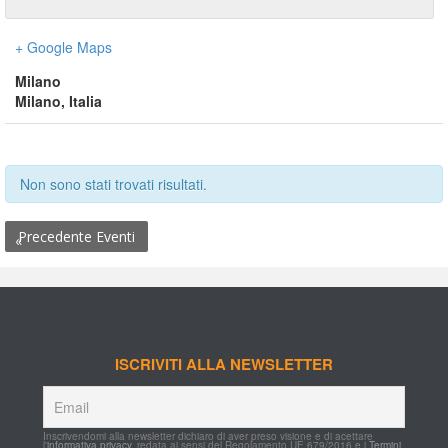
+ Google Map
Milano
Milano
,
 
Italia
Non sono stati trovati risultati.
 Precedente Eventi
«
ISCRIVITI ALLA NEWSLETTER
Inscrivendomi alla newsletter dichiaro di aver preso visione e di acettare 
l'
informativa privacy
, redata ai sensi del Regolamento UE 679/2016 e i 
Termini 