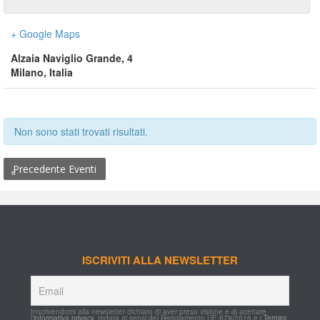
+ Google Map
Alzaia Naviglio Grande, 4
Milano
,
 
Italia
Non sono stati trovati risultati.
 Precedente Eventi
«
ISCRIVITI ALLA NEWSLETTER
Inscrivendomi alla newsletter dichiaro di aver preso visione e di acettare 
l'
informativa privacy
, redata ai sensi del Regolamento UE 679/2016 e i 
Termini 