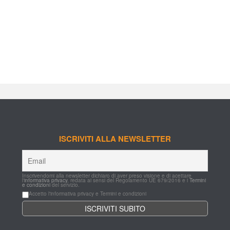
ISCRIVITI ALLA NEWSLETTER
Inscrivendomi alla newsletter dichiaro di aver preso visione e di acettare 
l'
informativa privacy
, redata ai sensi del Regolamento UE 679/2016 e i 
Termini 
e condizioni
 del servizio.
Accetto l'informativa privacy e Termini e condizioni