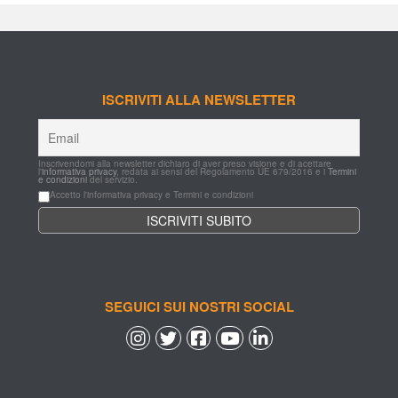
ISCRIVITI ALLA NEWSLETTER
Inscrivendomi alla newsletter dichiaro di aver preso visione e di acettare 
l'
informativa privacy
, redata ai sensi del Regolamento UE 679/2016 e i 
Termini 
e condizioni
 del servizio.
Accetto l'informativa privacy e Termini e condizioni
SEGUICI SUI NOSTRI SOCIAL
 
 
 
 