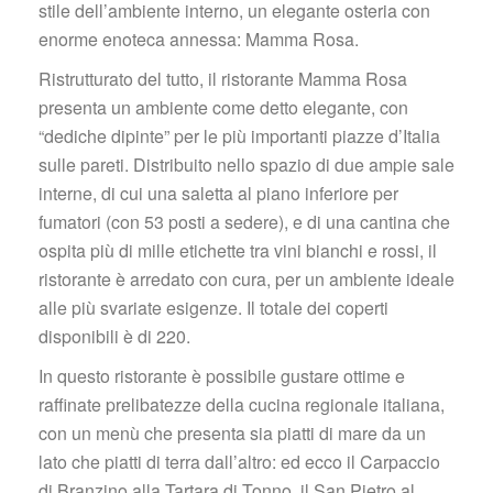
tile dell’ambiente interno, un elegante osteria con 
enorme enoteca annessa: Mamma Rosa.
Ristrutturato del tutto, il ristorante Mamma Rosa 
presenta un ambiente come detto elegante, con 
“dediche dipinte” per le più importanti piazze d’Italia 
ulle pareti. Distribuito nello spazio di due ampie sale 
interne, di cui una saletta al piano inferiore per 
fumatori (con 53 posti a sedere), e di una cantina che 
ospita più di mille etichette tra vini bianchi e rossi, il 
ristorante è arredato con cura, per un ambiente ideale 
alle più svariate esigenze. Il totale dei coperti 
disponibili è di 220.
In questo ristorante è possibile gustare ottime e 
raffinate prelibatezze della cucina regionale italiana, 
con un menù che presenta sia piatti di mare da un 
lato che piatti di terra dall’altro: ed ecco il Carpaccio 
di Branzino alla Tartara di Tonno, il San Pietro al 