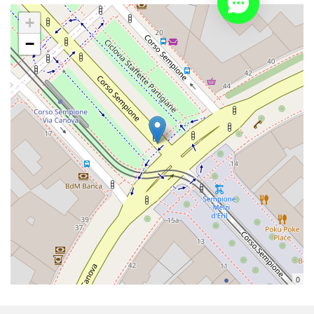
+
−
0