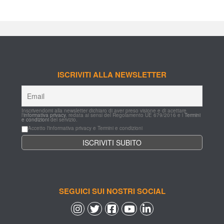
ISCRIVITI ALLA NEWSLETTER
Inscrivendomi alla newsletter dichiaro di aver preso visione e di acettare 
l'
informativa privacy
, redata ai sensi del Regolamento UE 679/2016 e i 
Termini 
e condizioni
 del servizio.
Accetto l'informativa privacy e Termini e condizioni
SEGUICI SUI NOSTRI SOCIAL
 
 
 
 