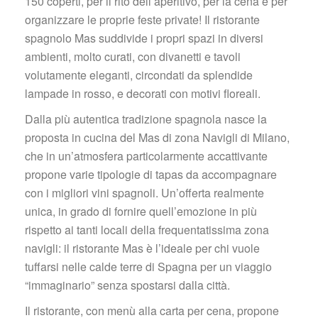
150 coperti, per il rito dell’aperitivo, per la cena e per 
organizzare le proprie feste private! Il ristorante 
pagnolo Mas suddivide i propri spazi in diversi 
ambienti, molto curati, con divanetti e tavoli 
volutamente eleganti, circondati da splendide 
lampade in rosso, e decorati con motivi floreali.
Dalla più autentica tradizione spagnola nasce la 
proposta in cucina del Mas di zona Navigli di Milano, 
che in un’atmosfera particolarmente accattivante 
propone varie tipologie di tapas da accompagnare 
con i migliori vini spagnoli. Un’offerta realmente 
unica, in grado di fornire quell’emozione in più 
rispetto ai tanti locali della frequentatissima zona 
navigli: il ristorante Mas è l’ideale per chi vuole 
tuffarsi nelle calde terre di Spagna per un viaggio 
“immaginario” senza spostarsi dalla città.
Il ristorante, con menù alla carta per cena, propone 