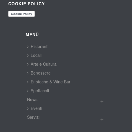
COOKIE POLICY
MENÙ
Ristoranti
Locali
Arte e Cultura
Benessere
Enoteche & Wine Bar
Spettacoli
New
Eventi
Servizi