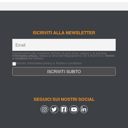
ISCRIVITI ALLA NEWSLETTER
Inscrivendomi alla newsletter dichiaro di aver preso visione e di acettare 
l'
informativa privacy
, redata ai sensi del Regolamento UE 679/2016 e i 
Termini 
e condizioni
 del servizio.
Accetto l'informativa privacy e Termini e condizioni
SEGUICI SUI NOSTRI SOCIAL
 
 
 
 