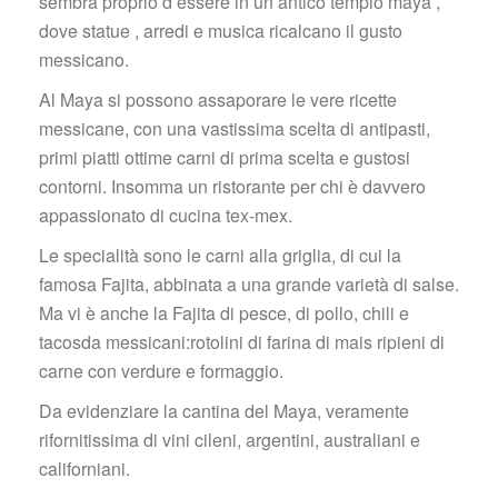
embra proprio d essere in un antico tempio maya , 
dove statue , arredi e musica ricalcano il gusto 
messicano.
Al Maya si possono assaporare le vere ricette 
messicane, con una vastissima scelta di antipasti, 
primi piatti ottime carni di prima scelta e gustosi 
contorni. Insomma un ristorante per chi è davvero 
appassionato di cucina tex-mex.
Le specialità sono le carni alla griglia, di cui la 
famosa Fajita, abbinata a una grande varietà di salse. 
Ma vi è anche la Fajita di pesce, di pollo, chili e 
tacosda messicani:rotolini di farina di mais ripieni di 
carne con verdure e formaggio.
Da evidenziare la cantina del Maya, veramente 
rifornitissima di vini cileni, argentini, australiani e 
californiani.