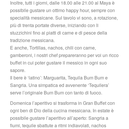
Inoltre, tutti i giorni, dalle 18.00 alle 21.00 al Maya è 
possibile gustare un ottimo happy hour, sempre con 
pecialità messicane. Sul tavolo vi sono, a rotazione, 
più di trenta portate diverse, iniziando con li 
tuzzichini fino ai piatti di carne e di pesce della 
tradizione messicana.
 E anche, Tortillas, nachos, chili con carne, 
gamberoni, i nostri chef prepareranno per voi un ricco 
buffet in cui poter gustare il messico in ogni suo 
apore.
 Il bere è ‘latino’: Marguarita, Tequila Bum Bum e 
Sangria. Una simpatica ed avvenente ‘Tequilera’ 
erve l’originale Bum Bum con tanto di fuoco.
Domenica l’aperitivo si trasforma in Gran Buffet con 
ogni ben di Dio della cucina messicana. In estate è 
possibile gustare l’aperitivo all’aperto: Sangria a 
fiumi, tequile sbattute a ritmi indiavolati, nachos 