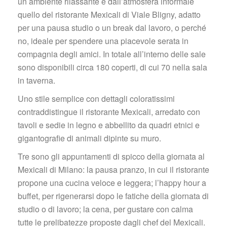
un ambiente rilassante e dall’atmosfera informale 
quello del ristorante Mexicali di Viale Bligny, adatto 
per una pausa studio o un break dal lavoro, o perché 
no, ideale per spendere una piacevole serata in 
compagnia degli amici. In totale all’interno delle sale 
ono disponibili circa 180 coperti, di cui 70 nella sala 
in taverna.
Uno stile semplice con dettagli coloratissimi 
contraddistingue il ristorante Mexicali, arredato con 
tavoli e sedie in legno e abbellito da quadri etnici e 
gigantografie di animali dipinte su muro.
Tre sono gli appuntamenti di spicco della giornata al 
Mexicali di Milano: la pausa pranzo, in cui il ristorante 
propone una cucina veloce e leggera; l’happy hour a 
buffet, per rigenerarsi dopo le fatiche della giornata di 
tudio o di lavoro; la cena, per gustare con calma 
tutte le prelibatezze proposte dagli chef del Mexicali.