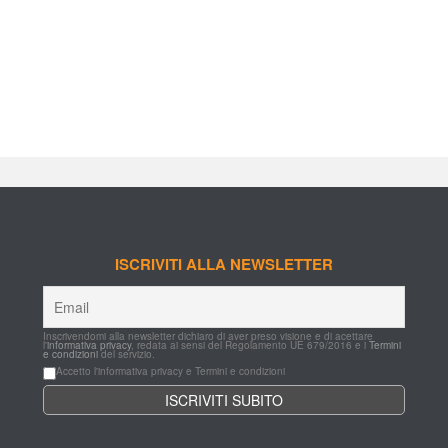
ISCRIVITI ALLA NEWSLETTER
Inscrivendomi alla newsletter dichiaro di aver preso visione e di acettare 
l'
informativa privacy
, redata ai sensi del Regolamento UE 679/2016 e i 
Termini 
e condizioni
 del servizio.
Accetto l'informativa privacy e Termini e condizioni