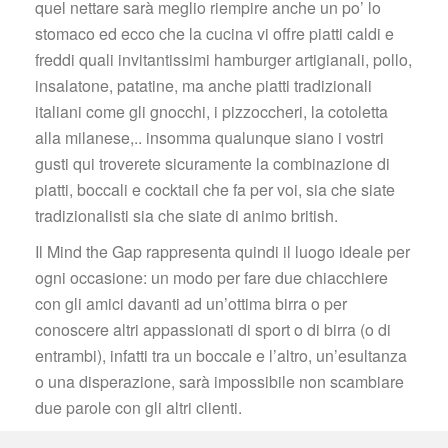
quel nettare sarà meglio riempire anche un po’ lo 
tomaco ed ecco che la cucina vi offre piatti caldi e 
freddi quali invitantissimi hamburger artigianali, pollo, 
insalatone, patatine, ma anche piatti tradizionali 
italiani come gli gnocchi, i pizzoccheri, la cotoletta 
alla milanese,.. insomma qualunque siano i vostri 
gusti qui troverete sicuramente la combinazione di 
piatti, boccali e cocktail che fa per voi, sia che siate 
tradizionalisti sia che siate di animo british.
Il Mind the Gap rappresenta quindi il luogo ideale per 
ogni occasione: un modo per fare due chiacchiere 
con gli amici davanti ad un’ottima birra o per 
conoscere altri appassionati di sport o di birra (o di 
entrambi), infatti tra un boccale e l’altro, un’esultanza 
o una disperazione, sarà impossibile non scambiare 
due parole con gli altri clienti.