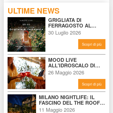
ULTIME NEWS
GRIGLIATA DI 
FERRAGOSTO AL 
BEACH GARDEN CLUB 
30 Luglio 2026
MILANO: LA FESTA DA 
NON PERDERE DEL 15 
Scopri di più
AGOSTO
MOOD LIVE 
ALL'IDROSCALO DI 
MILANO: IL LOCALE 
26 Maggio 2026
CHE DEVI CONOSCERE 
ADESSO
Scopri di più
MILANO NIGHTLIFE: IL 
FASCINO DEL THE ROOF 
14 INCONTRA L'ENERGIA 
11 Maggio 2026