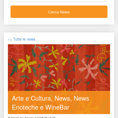
Cerca New
<< Tutte le new
Arte e Cultura
New
News 
Enoteche e WineBar
Publicato da: Giorgia il 17/08/20 13:27