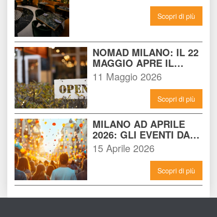
DEL NOMAD
Scopri di più
NOMAD MILANO: IL 22 
MAGGIO APRE IL 
LOCALE CHE 
11 Maggio 2026
CAMBIERÀ I VENERDÌ 
SERA A MILANO
Scopri di più
MILANO AD APRILE 
2026: GLI EVENTI DA 
NON PERDERE E 
15 Aprile 2026
COME VIVERLI AL 
MASSIMO
Scopri di più