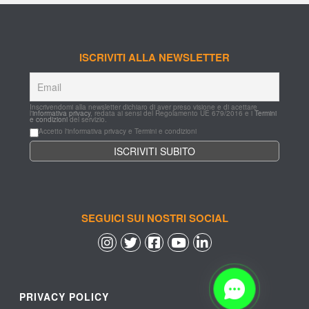
ISCRIVITI ALLA NEWSLETTER
Inscrivendomi alla newsletter dichiaro di aver preso visione e di acettare 
l'
informativa privacy
, redata ai sensi del Regolamento UE 679/2016 e i 
Termini 
e condizioni
 del servizio.
Accetto l'informativa privacy e Termini e condizioni
SEGUICI SUI NOSTRI SOCIAL
 
 
 
 
PRIVACY POLICY